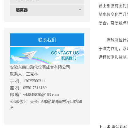
管上部装有密封
隔离器
随水位变化而升
闭合，常闭触点
联系我们
浮球液位计通过
于磁力作用，浮
远程检测和控制
安徽东霖自动化仪表成套有限公司
联系人：王克林
手 机：13625506311
座 机：0550-7513169
邮 箱：wkl845830@163.com
公司地址：天长市铜城镇铜南村港口路58
号
上一条
雷达料位